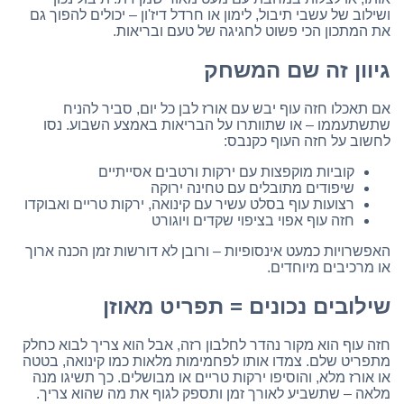
ושילוב של עשבי תיבול, לימון או חרדל דיז'ון – יכולים להפוך גם
את המתכון הכי פשוט לחגיגה של טעם ובריאות.
גיוון זה שם המשחק
אם תאכלו חזה עוף יבש עם אורז לבן כל יום, סביר להניח
שתשתעממו – או שתוותרו על הבריאות באמצע השבוע. נסו
לחשוב על חזה העוף כקנבס:
קוביות מוקפצות עם ירקות ורטבים אסייתיים
שיפודים מתובלים עם טחינה ירוקה
רצועות עוף בסלט עשיר עם קינואה, ירקות טריים ואבוקדו
חזה עוף אפוי בציפוי שקדים ויוגורט
האפשרויות כמעט אינסופיות – ורובן לא דורשות זמן הכנה ארוך
או מרכיבים מיוחדים.
שילובים נכונים = תפריט מאוזן
חזה עוף הוא מקור נהדר לחלבון רזה, אבל הוא צריך לבוא כחלק
מתפריט שלם. צמדו אותו לפחמימות מלאות כמו קינואה, בטטה
או אורז מלא, והוסיפו ירקות טריים או מבושלים. כך תשיגו מנה
מלאה – שתשביע לאורך זמן ותספק לגוף את מה שהוא צריך.