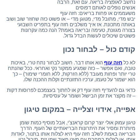
נחשב לאופציה בריאה. עם זאת, הרבה
אנשים נופלים לאותם דפוסים
משעממים או פחות בריאים: חזה עוף
יבש מדי, מתובל מדי, מטוגן מדי – או פשוט כזה שחוזר שוב ושוב
באותה מתכונת. אז איך משלבים חזה עוף בתפריט השבועי
בצורה מגוונת, טעימה ובריאה באמת? הנה כמה עקרונות
פשוטים שיכולים לעשות הבדל גדול.
קודם כול – לבחור נכון
לא כל
חזה עוף
הוא אותו דבר. חשוב לבחור נתח טרי, באיכות
טובה, ואם אפשר – כזה שמגיע ממקור נקי ואחראי. ככל שהנתח
טרי יותר ופחות מעובד (ללא הזרקות, ללא חומרי שימור) – כך
הוא ישמור על טעמו, ערכיו התזונתיים וקלות ההכנה שלו.
כדאי גם להעדיף חזה עוף דק או לחתוך בעצמכם לפרוסות דקות
– זה מקצר את זמן הבישול ושומר על עסיסיות.
אפייה, אידוי וצלייה – במקום טיגון
טיגון עמוק אולי יוצר קרום קראנצ'י, אבל מוסיף כמות שומן
מיותרת ומסיר את היתרונות הבריאותיים של העוף. הדרך
הבריאה באמת לשלב חזה עוף היא לצלות אותו בתנור, לאדות
אותו, או לצלות במחבת עם מעט מאוד שמן זית. תיבול נכון