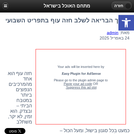
מתחם האוכל בישראל
חזרה
פתח סרגל נגישות
הדרך הבריאה לשלב חזה עוף בתפריט השבועי
מאת:
admin
24 באפריל 2025
Your ads will be inserted here by
חזה עוף הוא
.
Easy Plugin for AdSense
אחד
Please go to the plugin admin page to
מהמרכיבים
Paste your ad code
OR
.
Suppress this ad slot
הנפוצים
ביותר
במטבח
הביתי –
ובצדק. הוא
זמין, לא יקר,
משתלב
כמעט בכל סגנון בישול, ומעל הכול –