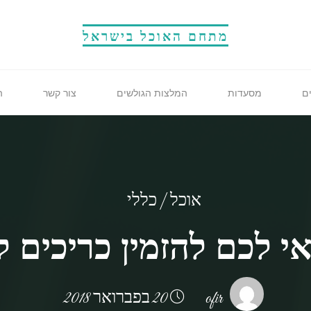
מתחם האוכל בישראל
ם
מסעדות
המלצות הגולשים
צור קשר
ה
אוכל
|
כללי
י לכם להזמין כריכים ל
ofir
20 בפברואר 2018