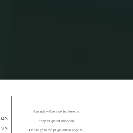
Your ads will be inserted here by
אם ב
.
Easy Plugin for AdSense
אליכ
Please go to the plugin admin page to