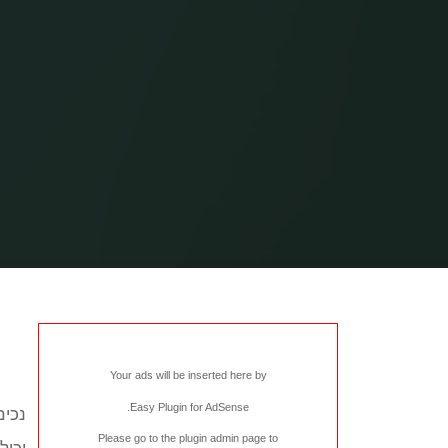
Your ads will be inserted here by
.
Easy Plugin for AdSense
נכים
Please go to the plugin admin page to
יכול